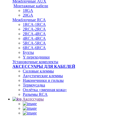
Межблочные AUX
Монтажные кабели
18GA
20GA
Межблочные RCA
1RCA-1RCA
2RCA-2RCA
2RCA-4RCA
4RCA-4RCA
5RCA-5RCA
6RCA-6RCA
Бухты
Y переходники
Установочные комплекты
АКСЕССУАРЫ ДЛЯ КАБЕЛЕЙ
Силовые клеммы
Акустические клеммы
Наконечники и гильзы
Термоусадка
Oплётка «змеиная кожа»
Разъемы RCA
Аксессуары